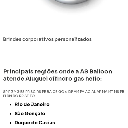
Brindes corporativos personalizados
Principais regiões onde a AS Balloon
atende Aluguel cilindro gas helio:
SP
RJ
MG
ES
PR
SC
RS
PE
BA
CE
GO e DF
AM
PA
AC
AL
AP
MA
MT
MS
PB
PI
RN
RO
RR
SE
TO
Rio de Janeiro
São Gonçalo
Duque de Caxias