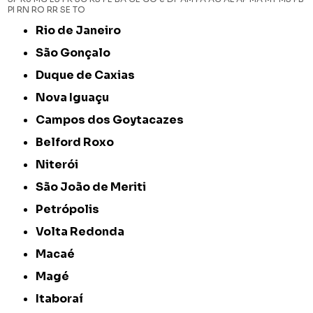
PI
RN
RO
RR
SE
TO
Rio de Janeiro
São Gonçalo
Duque de Caxias
Nova Iguaçu
Campos dos Goytacazes
Belford Roxo
Niterói
São João de Meriti
Petrópolis
Volta Redonda
Macaé
Magé
Itaboraí