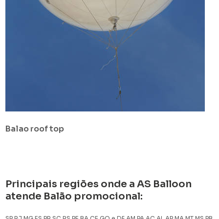
Balao roof top
Principais regiões onde a AS Balloon
atende Balão promocional:
SP
RJ
MG
ES
PR
SC
RS
PE
BA
CE
GO e DF
AM
PA
AC
AL
AP
MA
MT
MS
PB