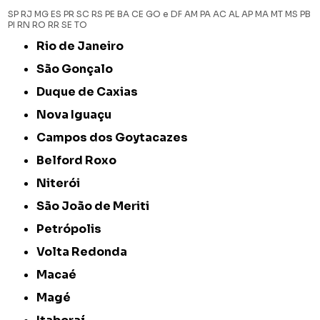
SP
RJ
MG
ES
PR
SC
RS
PE
BA
CE
GO e DF
AM
PA
AC
AL
AP
MA
MT
MS
PB
PI
RN
RO
RR
SE
TO
Rio de Janeiro
São Gonçalo
Duque de Caxias
Nova Iguaçu
Campos dos Goytacazes
Belford Roxo
Niterói
São João de Meriti
Petrópolis
Volta Redonda
Macaé
Magé