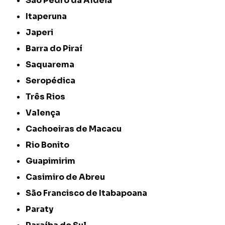
São Pedro da Aldeia
Itaperuna
Japeri
Barra do Piraí
Saquarema
Seropédica
Três Rios
Valença
Cachoeiras de Macacu
Rio Bonito
Guapimirim
Casimiro de Abreu
São Francisco de Itabapoana
Paraty