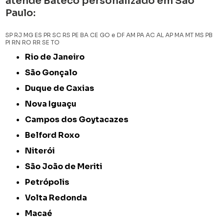
atende Bateco personalizado em São
Paulo:
SP
RJ
MG
ES
PR
SC
RS
PE
BA
CE
GO e DF
AM
PA
AC
AL
AP
MA
MT
MS
PB
PI
RN
RO
RR
SE
TO
Rio de Janeiro
São Gonçalo
Duque de Caxias
Nova Iguaçu
Campos dos Goytacazes
Belford Roxo
Niterói
São João de Meriti
Petrópolis
Volta Redonda
Macaé