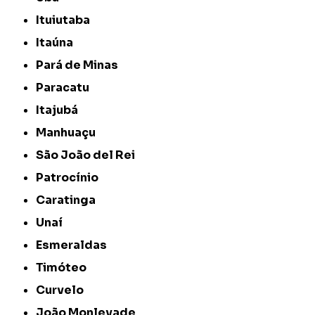
Ituiutaba
Itaúna
Pará de Minas
Paracatu
Itajubá
Manhuaçu
São João del Rei
Patrocínio
Caratinga
Unaí
Esmeraldas
Timóteo
Curvelo
João Monlevade