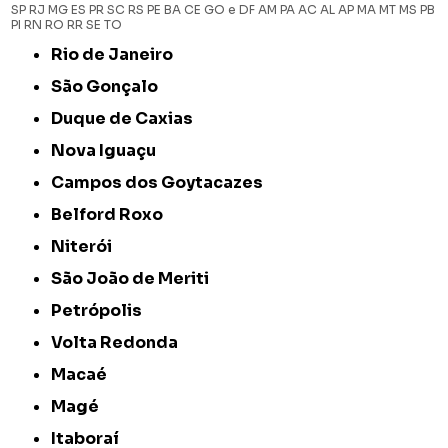
SP
RJ
MG
ES
PR
SC
RS
PE
BA
CE
GO e DF
AM
PA
AC
AL
AP
MA
MT
MS
PB
PI
RN
RO
RR
SE
TO
Rio de Janeiro
São Gonçalo
Duque de Caxias
Nova Iguaçu
Campos dos Goytacazes
Belford Roxo
Niterói
São João de Meriti
Petrópolis
Volta Redonda
Macaé
Magé
Itaboraí