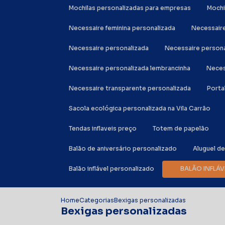
Mochilas personalizadas para empresas
Moch
Necessaire feminina personalizada
Necessair
Necessaire personalizada
Necessaire person
Necessaire personalizada lembrancinha
Nece
Necessaire transparente personalizada
Port
Sacola ecológica personalizada na Vila Carrão
Tendas inflaveis preço
Totem de papelão
Balão de aniversário personalizado
Aluguel d
Balão inflável personalizado
BALÃO INFL
Home
Categorias
Bexigas personalizadas
Bexigas personalizadas