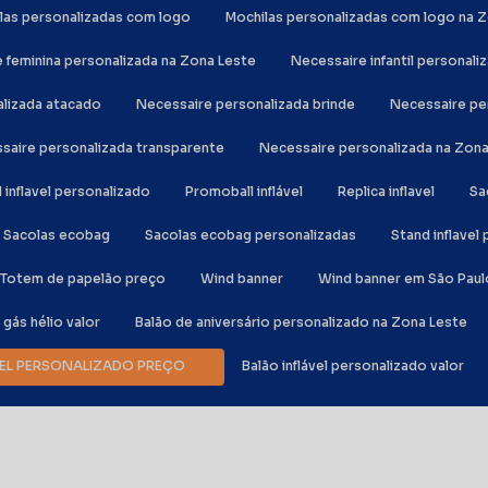
ilas personalizadas com logo
Mochilas personalizadas com logo na 
e feminina personalizada na Zona Leste
Necessaire infantil personali
alizada atacado
Necessaire personalizada brinde
Necessaire p
ssaire personalizada transparente
Necessaire personalizada na Zon
al inflavel personalizado
Promoball inflável
Replica inflavel
S
Sacolas ecobag
Sacolas ecobag personalizadas
Stand inflave
Totem de papelão preço
Wind banner
Wind banner em São Paul
e gás hélio valor
Balão de aniversário personalizado na Zona Leste
ÁVEL PERSONALIZADO PREÇO
Balão inflável personalizado valor