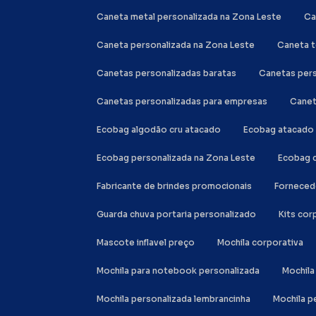
Caneta metal personalizada na Zona Leste
C
Caneta personalizada na Zona Leste
Caneta 
Canetas personalizadas baratas
Canetas per
Canetas personalizadas para empresas
Cane
Ecobag algodão cru atacado
Ecobag atacado
Ecobag personalizada na Zona Leste
Ecobag 
Fabricante de brindes promocionais
Forneced
Guarda chuva portaria personalizado
Kits co
Mascote inflavel preço
Mochila corporativa
Mochila para notebook personalizada
Mochi
Mochila personalizada lembrancinha
Mochila 