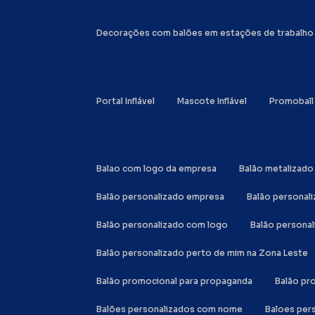
Decorações com balões em estações de trabalho
Portal Inflável
Mascote Inflável
Promoball
Balao com logo da empresa
Balão metalizad
Balão personalizado empresa
Balão personal
Balão personalizado com logo
Balão person
Balão personalizado perto de mim na Zona Leste
Balão promocional para propaganda
Balão p
Balões personalizados com nome
Baloes per