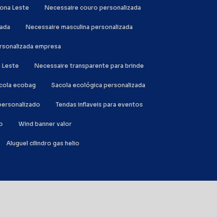
Zona Leste
Necessaire couro personalizada
zada
Necessaire masculina personalizada
ersonalizada empresa
a Leste
Necessaire transparente para brinde
acola ecobag
Sacola ecológica personalizada
l personalizado
Tendas inflaveis para eventos
o
Wind banner valor
Aluguel cilindro gas helio