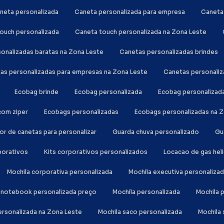
aneta personalizada
Caneta personalizada para empresa
Canet
touch personalizada
Caneta touch personalizada na Zona Leste
sonalizadas baratas na Zona Leste
Canetas personalizadas brindes
tas personalizadas para empresas na Zona Leste
Canetas personali
Ecobag brinde
Ecobag personalizada
Ecobag personalizad
com ziper
Ecobags personalizadas
Ecobags personalizadas na 
or de canetas para personalizar
Guarda chuva personalizado
G
rporativos
Kits corporativos personalizados
Locacao de gas hel
Mochila corporativa personalizada
Mochila executiva personaliza
la notebook personalizada preço
Mochila personalizada
Mochila
personalizada na Zona Leste
Mochila saco personalizada
Mochil