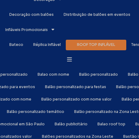
Decoração com balões
Distribuição de balões em eventos
Infláveis Promocionais
Bateco
Réplica Inflável
ROOF TOP INFLÁVEL
Ten
o personalizado
Balao com nome
Balão personalizado
Balã
izado para eventos
Balão personalizado para festas
Balão perso
alizado com nome
Balão personalizado com nome valor
Balão p
Balão personalizado temático
Balão personalizado na Zona Lest
romocional em São Paulo
Balão publicitário
Balao roof top
sonalizados valor
Balões personalizados na Zona Leste
Bastão 