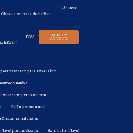
Gás Hélio
Chuva e revoada de balões
ENTRE EM
PDV
CONTATO
da Inflável
o personalizado para aniversário
nalizado inflável
ersonalizado perto de mim
e
Balão promocional
Balões personalizados
inflavel personalizado
Bate bate inflavel