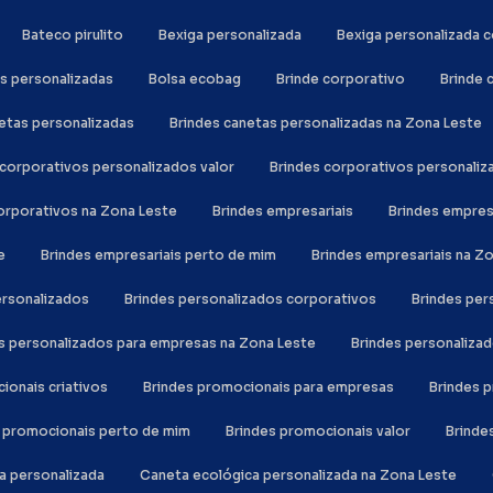
Bateco pirulito
Bexiga personalizada
Bexiga personalizada
as personalizadas
Bolsa ecobag
Brinde corporativo
Brinde
netas personalizadas
Brindes canetas personalizadas na Zona Leste
s corporativos personalizados valor
Brindes corporativos personali
corporativos na Zona Leste
Brindes empresariais
Brindes empre
e
Brindes empresariais perto de mim
Brindes empresariais na Z
personalizados
Brindes personalizados corporativos
Brindes pe
es personalizados para empresas na Zona Leste
Brindes personaliza
cionais criativos
Brindes promocionais para empresas
Brindes
s promocionais perto de mim
Brindes promocionais valor
Brind
ca personalizada
Caneta ecológica personalizada na Zona Leste