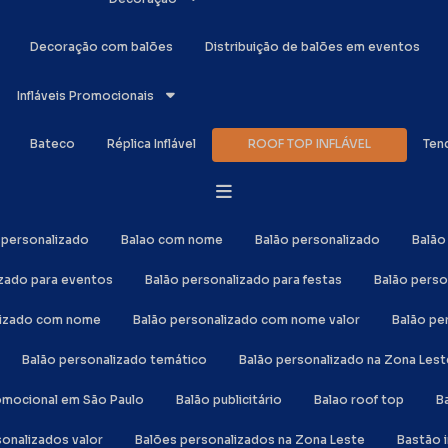
Decoração com balões
Distribuição de balões em eventos
Infláveis Promocionais
Bateco
Réplica Inflável
ROOF TOP INFLÁVEL
Ten
o personalizado
Balao com nome
Balão personalizado
Balã
izado para eventos
Balão personalizado para festas
Balão perso
alizado com nome
Balão personalizado com nome valor
Balão p
Balão personalizado temático
Balão personalizado na Zona Lest
romocional em São Paulo
Balão publicitário
Balao roof top
sonalizados valor
Balões personalizados na Zona Leste
Bastão 