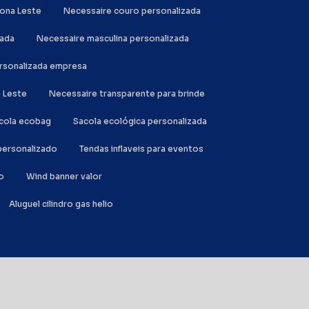
Zona Leste
Necessaire couro personalizada
zada
Necessaire masculina personalizada
ersonalizada empresa
a Leste
Necessaire transparente para brinde
acola ecobag
Sacola ecológica personalizada
l personalizado
Tendas inflaveis para eventos
o
Wind banner valor
Aluguel cilindro gas helio