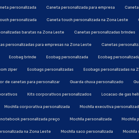
aneta personalizada
Caneta personalizada para empresa
Canet
touch personalizada
Caneta touch personalizada na Zona Leste
sonalizadas baratas na Zona Leste
Canetas personalizadas brindes
tas personalizadas para empresas na Zona Leste
Canetas personali
Ecobag brinde
Ecobag personalizada
Ecobag personalizad
com ziper
Ecobags personalizadas
Ecobags personalizadas na 
or de canetas para personalizar
Guarda chuva personalizado
G
rporativos
Kits corporativos personalizados
Locacao de gas hel
Mochila corporativa personalizada
Mochila executiva personaliza
la notebook personalizada preço
Mochila personalizada
Mochila
personalizada na Zona Leste
Mochila saco personalizada
Mochil