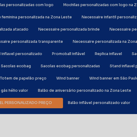
ilas personalizadas com logo
Mochilas personalizadas com logo na 
e feminina personalizada na Zona Leste
Necessaire infantil personali
alizada atacado
Necessaire personalizada brinde
Necessaire p
ssaire personalizada transparente
Necessaire personalizada na Zon
al inflavel personalizado
Promoball inflável
Replica inflavel
S
Sacolas ecobag
Sacolas ecobag personalizadas
Stand inflave
Totem de papelão preço
Wind banner
Wind banner em São Paul
e gás hélio valor
Balão de aniversário personalizado na Zona Leste
ÁVEL PERSONALIZADO PREÇO
Balão inflável personalizado valor