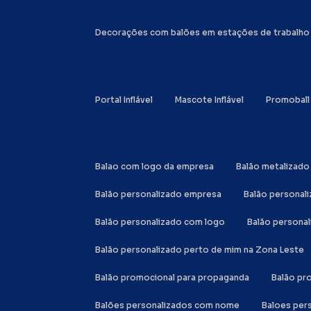
Decorações com balões em estações de trabalho
Portal Inflável
Mascote Inflável
Promoball
Balao com logo da empresa
Balão metalizad
Balão personalizado empresa
Balão personal
Balão personalizado com logo
Balão person
Balão personalizado perto de mim na Zona Leste
Balão promocional para propaganda
Balão p
Balões personalizados com nome
Baloes per