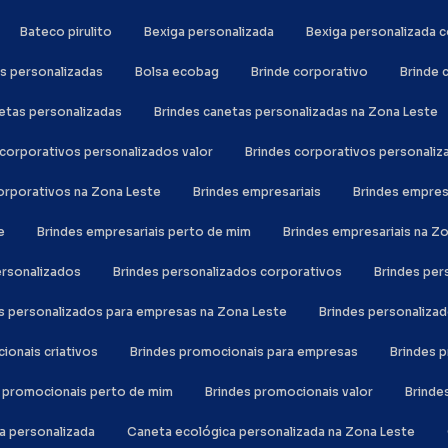
Bateco pirulito
Bexiga personalizada
Bexiga personalizada
as personalizadas
Bolsa ecobag
Brinde corporativo
Brinde
netas personalizadas
Brindes canetas personalizadas na Zona Leste
s corporativos personalizados valor
Brindes corporativos personali
corporativos na Zona Leste
Brindes empresariais
Brindes empre
e
Brindes empresariais perto de mim
Brindes empresariais na Z
personalizados
Brindes personalizados corporativos
Brindes pe
es personalizados para empresas na Zona Leste
Brindes personaliza
cionais criativos
Brindes promocionais para empresas
Brindes
s promocionais perto de mim
Brindes promocionais valor
Brind
ca personalizada
Caneta ecológica personalizada na Zona Leste