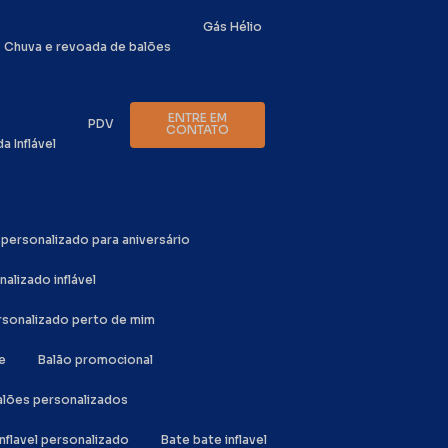
Gás Hélio
Chuva e revoada de balões
ENTRE EM
PDV
CONTATO
da Inflável
o personalizado para aniversário
nalizado inflável
ersonalizado perto de mim
e
Balão promocional
Balões personalizados
inflavel personalizado
Bate bate inflavel