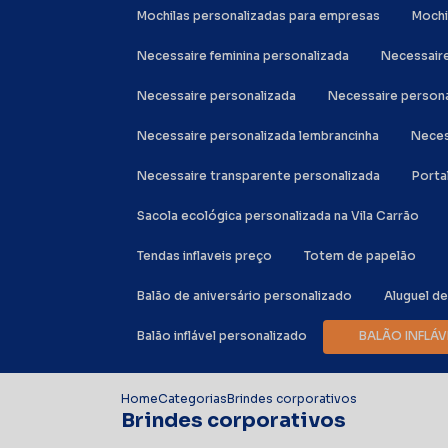
Mochilas personalizadas para empresas
Moch
Necessaire feminina personalizada
Necessair
Necessaire personalizada
Necessaire person
Necessaire personalizada lembrancinha
Nece
Necessaire transparente personalizada
Port
Sacola ecológica personalizada na Vila Carrão
Tendas inflaveis preço
Totem de papelão
Balão de aniversário personalizado
Aluguel d
Balão inflável personalizado
BALÃO INFL
Home
Categorias
Brindes corporativos
Brindes corporativos