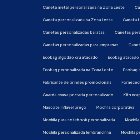
Caneta metal personalizada na Zona Leste
C
Caneta personalizada na Zona Leste
Caneta 
Canetas personalizadas baratas
Canetas per
Canetas personalizadas para empresas
Cane
Ecobag algodão cru atacado
Ecobag atacado
Ecobag personalizada na Zona Leste
Ecobag 
Fabricante de brindes promocionais
Forneced
Guarda chuva portaria personalizado
Kits co
Mascote inflavel preço
Mochila corporativa
Mochila para notebook personalizada
Mochi
Mochila personalizada lembrancinha
Mochila 