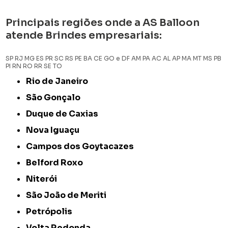
Principais regiões onde a AS Balloon
atende Brindes empresariais:
SP
RJ
MG
ES
PR
SC
RS
PE
BA
CE
GO e DF
AM
PA
AC
AL
AP
MA
MT
MS
PB
PI
RN
RO
RR
SE
TO
Rio de Janeiro
São Gonçalo
Duque de Caxias
Nova Iguaçu
Campos dos Goytacazes
Belford Roxo
Niterói
São João de Meriti
Petrópolis
Volta Redonda