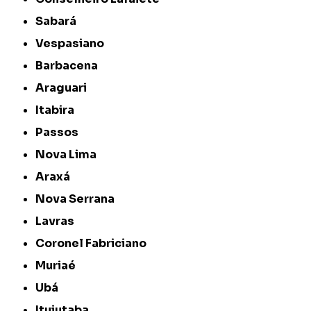
Sabará
Vespasiano
Barbacena
Araguari
Itabira
Passos
Nova Lima
Araxá
Nova Serrana
Lavras
Coronel Fabriciano
Muriaé
Ubá
Ituiutaba