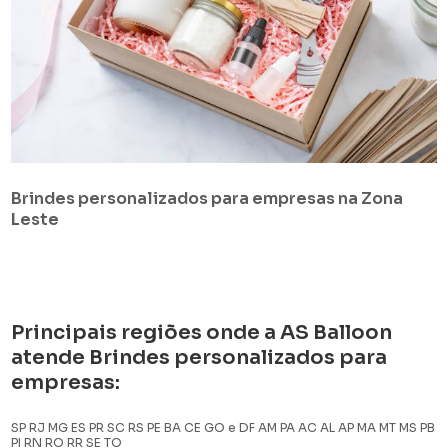
Brindes personalizados para empresas na Zona
Leste
Principais regiões onde a AS Balloon
atende Brindes personalizados para
empresas:
SP
RJ
MG
ES
PR
SC
RS
PE
BA
CE
GO e DF
AM
PA
AC
AL
AP
MA
MT
MS
PB
PI
RN
RO
RR
SE
TO