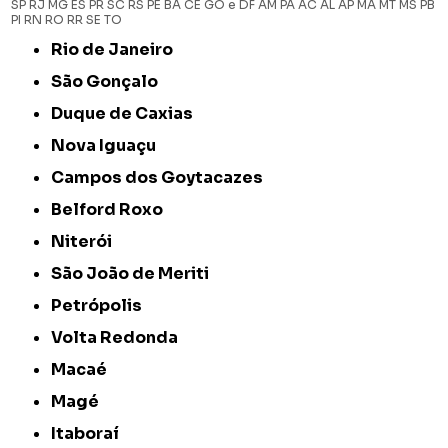
SP
RJ
MG
ES
PR
SC
RS
PE
BA
CE
GO e DF
AM
PA
AC
AL
AP
MA
MT
MS
PB
PI
RN
RO
RR
SE
TO
Rio de Janeiro
São Gonçalo
Duque de Caxias
Nova Iguaçu
Campos dos Goytacazes
Belford Roxo
Niterói
São João de Meriti
Petrópolis
Volta Redonda
Macaé
Magé
Itaboraí