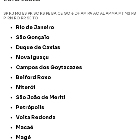
SP
RJ
MG
ES
PR
SC
RS
PE
BA
CE
GO e DF
AM
PA
AC
AL
AP
MA
MT
MS
PB
PI
RN
RO
RR
SE
TO
Rio de Janeiro
São Gonçalo
Duque de Caxias
Nova Iguaçu
Campos dos Goytacazes
Belford Roxo
Niterói
São João de Meriti
Petrópolis
Volta Redonda
Macaé
Magé