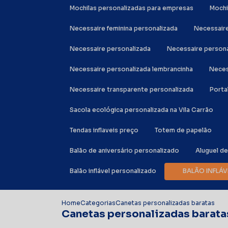
Mochilas personalizadas para empresas
Moch
Necessaire feminina personalizada
Necessair
Necessaire personalizada
Necessaire person
Necessaire personalizada lembrancinha
Nece
Necessaire transparente personalizada
Port
Sacola ecológica personalizada na Vila Carrão
Tendas inflaveis preço
Totem de papelão
Balão de aniversário personalizado
Aluguel d
Balão inflável personalizado
BALÃO INFL
Home
Categorias
Canetas personalizadas baratas
Canetas personalizadas barata