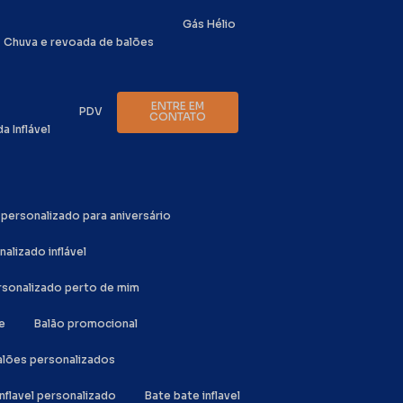
Gás Hélio
Chuva e revoada de balões
ENTRE EM
PDV
CONTATO
da Inflável
o personalizado para aniversário
nalizado inflável
ersonalizado perto de mim
e
Balão promocional
Balões personalizados
inflavel personalizado
Bate bate inflavel