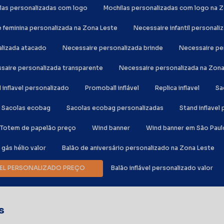
ilas personalizadas com logo
Mochilas personalizadas com logo na 
e feminina personalizada na Zona Leste
Necessaire infantil personali
alizada atacado
Necessaire personalizada brinde
Necessaire p
ssaire personalizada transparente
Necessaire personalizada na Zon
al inflavel personalizado
Promoball inflável
Replica inflavel
S
Sacolas ecobag
Sacolas ecobag personalizadas
Stand inflave
Totem de papelão preço
Wind banner
Wind banner em São Paul
e gás hélio valor
Balão de aniversário personalizado na Zona Leste
ÁVEL PERSONALIZADO PREÇO
Balão inflável personalizado valor
s