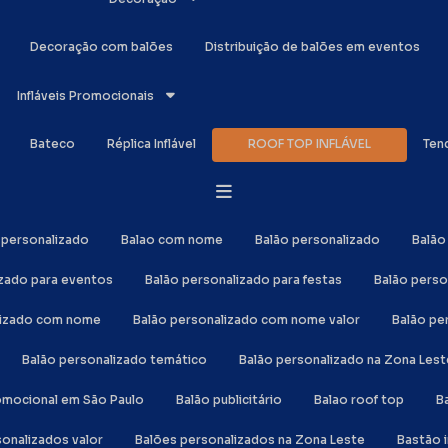
Decoração com balões
Distribuição de balões em eventos
Infláveis Promocionais
Bateco
Réplica Inflável
ROOF TOP INFLÁVEL
Ten
o personalizado
Balao com nome
Balão personalizado
Balã
izado para eventos
Balão personalizado para festas
Balão perso
alizado com nome
Balão personalizado com nome valor
Balão p
Balão personalizado temático
Balão personalizado na Zona Lest
romocional em São Paulo
Balão publicitário
Balao roof top
sonalizados valor
Balões personalizados na Zona Leste
Bastão 