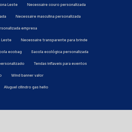
Zona Leste
Necessaire couro personalizada
zada
Necessaire masculina personalizada
ersonalizada empresa
a Leste
Necessaire transparente para brinde
acola ecobag
Sacola ecológica personalizada
l personalizado
Tendas inflaveis para eventos
o
Wind banner valor
Aluguel cilindro gas helio