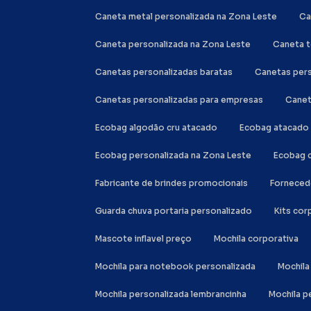
Caneta metal personalizada na Zona Leste
C
Caneta personalizada na Zona Leste
Caneta 
Canetas personalizadas baratas
Canetas per
Canetas personalizadas para empresas
Cane
Ecobag algodão cru atacado
Ecobag atacado
Ecobag personalizada na Zona Leste
Ecobag 
Fabricante de brindes promocionais
Forneced
Guarda chuva portaria personalizado
Kits co
Mascote inflavel preço
Mochila corporativa
Mochila para notebook personalizada
Mochi
Mochila personalizada lembrancinha
Mochila 