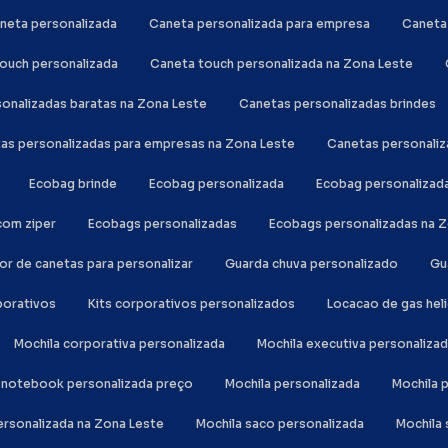
aneta personalizada
Caneta personalizada para empresa
Canet
touch personalizada
Caneta touch personalizada na Zona Leste
sonalizadas baratas na Zona Leste
Canetas personalizadas brindes
tas personalizadas para empresas na Zona Leste
Canetas personali
Ecobag brinde
Ecobag personalizada
Ecobag personalizad
com ziper
Ecobags personalizadas
Ecobags personalizadas na 
or de canetas para personalizar
Guarda chuva personalizado
G
rporativos
Kits corporativos personalizados
Locacao de gas hel
Mochila corporativa personalizada
Mochila executiva personaliza
la notebook personalizada preço
Mochila personalizada
Mochila
personalizada na Zona Leste
Mochila saco personalizada
Mochil