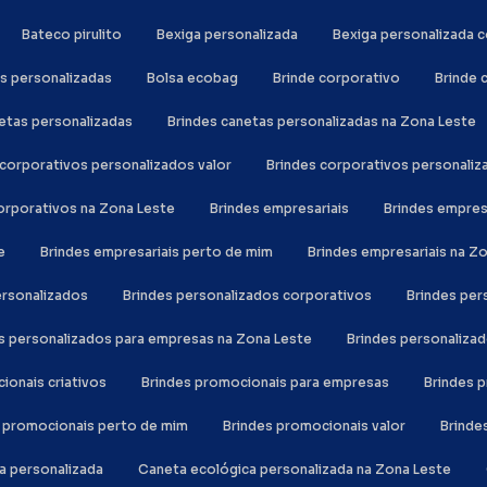
Bateco pirulito
Bexiga personalizada
Bexiga personalizada
as personalizadas
Bolsa ecobag
Brinde corporativo
Brinde
netas personalizadas
Brindes canetas personalizadas na Zona Leste
s corporativos personalizados valor
Brindes corporativos personali
corporativos na Zona Leste
Brindes empresariais
Brindes empre
e
Brindes empresariais perto de mim
Brindes empresariais na Z
personalizados
Brindes personalizados corporativos
Brindes pe
es personalizados para empresas na Zona Leste
Brindes personaliza
cionais criativos
Brindes promocionais para empresas
Brindes
s promocionais perto de mim
Brindes promocionais valor
Brind
ca personalizada
Caneta ecológica personalizada na Zona Leste