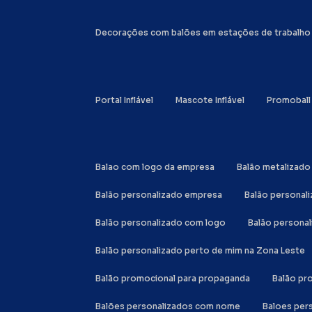
Decorações com balões em estações de trabalho
Portal Inflável
Mascote Inflável
Promoball
Balao com logo da empresa
Balão metalizad
Balão personalizado empresa
Balão personal
Balão personalizado com logo
Balão person
Balão personalizado perto de mim na Zona Leste
Balão promocional para propaganda
Balão p
Balões personalizados com nome
Baloes per