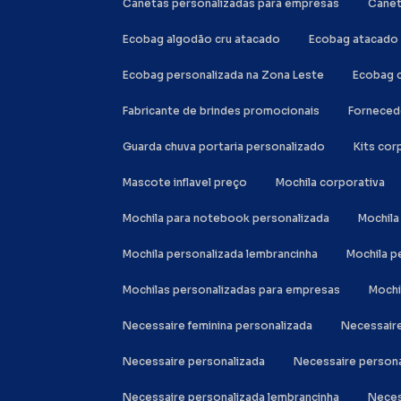
Canetas personalizadas para empresas
Cane
Ecobag algodão cru atacado
Ecobag atacado
Ecobag personalizada na Zona Leste
Ecobag 
Fabricante de brindes promocionais
Forneced
Guarda chuva portaria personalizado
Kits co
Mascote inflavel preço
Mochila corporativa
Mochila para notebook personalizada
Mochi
Mochila personalizada lembrancinha
Mochila 
Mochilas personalizadas para empresas
Moch
Necessaire feminina personalizada
Necessair
Necessaire personalizada
Necessaire person
Necessaire personalizada lembrancinha
Nece