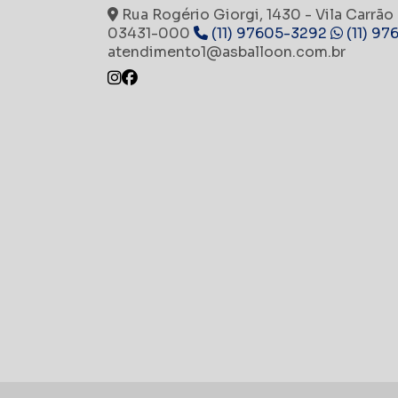
Rua Rogério Giorgi, 1430 - Vila Carrão 
03431-000
(11) 97605-3292
(11) 9
atendimento1@asballoon.com.br