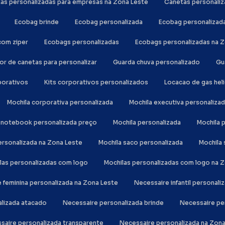
tas personalizadas para empresas na Zona Leste
Canetas personali
Ecobag brinde
Ecobag personalizada
Ecobag personalizad
com ziper
Ecobags personalizadas
Ecobags personalizadas na 
or de canetas para personalizar
Guarda chuva personalizado
G
rporativos
Kits corporativos personalizados
Locacao de gas hel
Mochila corporativa personalizada
Mochila executiva personaliza
la notebook personalizada preço
Mochila personalizada
Mochila
personalizada na Zona Leste
Mochila saco personalizada
Mochil
ilas personalizadas com logo
Mochilas personalizadas com logo na 
e feminina personalizada na Zona Leste
Necessaire infantil personali
alizada atacado
Necessaire personalizada brinde
Necessaire p
ssaire personalizada transparente
Necessaire personalizada na Zon