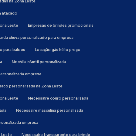
zadas na Zona Leste
a atacado
Zona Leste
Empresas de brindes promocionais
uarda chuva personalizado para empresa
io para baloes
Locação gás hélio preço
da
Mochila infantil personalizada
 personalizada empresa
a saco personalizada na Zona Leste
Zona Leste
Necessaire couro personalizada
zada
Necessaire masculina personalizada
ersonalizada empresa
a Leste
Necessaire transparente para brinde