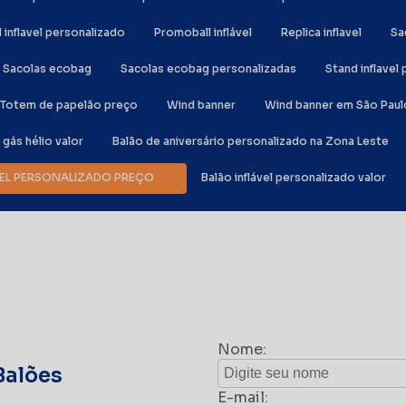
al inflavel personalizado
Promoball inflável
Replica inflavel
S
Sacolas ecobag
Sacolas ecobag personalizadas
Stand inflave
Totem de papelão preço
Wind banner
Wind banner em São Paul
e gás hélio valor
Balão de aniversário personalizado na Zona Leste
ÁVEL PERSONALIZADO PREÇO
Balão inflável personalizado valor
Nome:
Balões
E-mail: