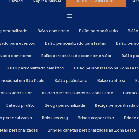
Bateco
Réplica Inflável
ROOF TOP INFLÁVEL
Ten
o personalizado
Balao com nome
Balão personalizado
Balã
izado para eventos
Balão personalizado para festas
Balão perso
alizado com nome
Balão personalizado com nome valor
Balão p
Balão personalizado temático
Balão personalizado na Zona Lest
romocional em São Paulo
Balão publicitário
Balao roof top
sonalizados valor
Balões personalizados na Zona Leste
Bastão 
Bateco pirulito
Bexiga personalizada
Bexiga personalizada
as personalizadas
Bolsa ecobag
Brinde corporativo
Brinde
netas personalizadas
Brindes canetas personalizadas na Zona Leste