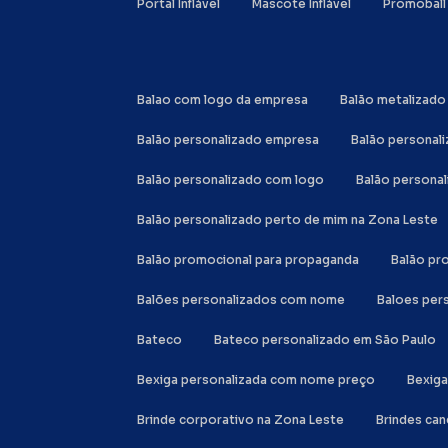
Portal Inflável
Mascote Inflável
Promoball
Balao com logo da empresa
Balão metalizad
Balão personalizado empresa
Balão personal
Balão personalizado com logo
Balão person
Balão personalizado perto de mim na Zona Leste
Balão promocional para propaganda
Balão p
Balões personalizados com nome
Baloes per
Bateco
Bateco personalizado em São Paulo
Bexiga personalizada com nome preço
Bexig
Brinde corporativo na Zona Leste
Brindes ca