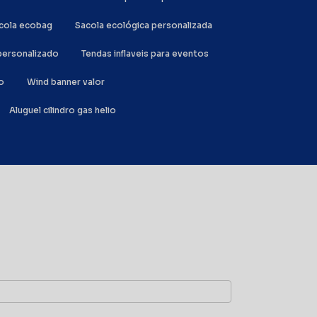
acola ecobag
Sacola ecológica personalizada
l personalizado
Tendas inflaveis para eventos
o
Wind banner valor
Aluguel cilindro gas helio