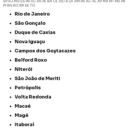
SP
RJ
MG
ES
PR
SC
RS
PE
BA
CE
GO e DF
AM
PA
AC
AL
AP
MA
MT
MS
PB
PI
RN
RO
RR
SE
TO
Rio de Janeiro
São Gonçalo
Duque de Caxias
Nova Iguaçu
Campos dos Goytacazes
Belford Roxo
Niterói
São João de Meriti
Petrópolis
Volta Redonda
Macaé
Magé
Itaboraí