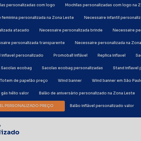
ilas personalizadas com logo
Mochilas personalizadas com logo na 
e feminina personalizada na Zona Leste
Necessaire infantil personali
alizada atacado
Necessaire personalizada brinde
Necessaire p
ssaire personalizada transparente
Necessaire personalizada na Zon
al inflavel personalizado
Promoball inflável
Replica inflavel
S
Sacolas ecobag
Sacolas ecobag personalizadas
Stand inflave
Totem de papelão preço
Wind banner
Wind banner em São Paul
e gás hélio valor
Balão de aniversário personalizado na Zona Leste
ÁVEL PERSONALIZADO PREÇO
Balão inflável personalizado valor
o
lizado