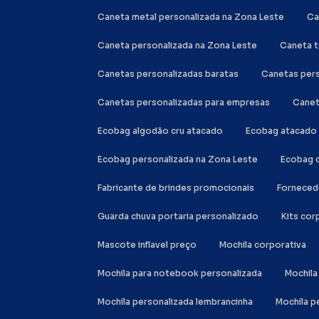
Caneta metal personalizada na Zona Leste
C
Caneta personalizada na Zona Leste
Caneta 
Canetas personalizadas baratas
Canetas per
Canetas personalizadas para empresas
Cane
Ecobag algodão cru atacado
Ecobag atacado
Ecobag personalizada na Zona Leste
Ecobag 
Fabricante de brindes promocionais
Forneced
Guarda chuva portaria personalizado
Kits co
Mascote inflavel preço
Mochila corporativa
Mochila para notebook personalizada
Mochi
Mochila personalizada lembrancinha
Mochila 