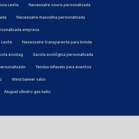
Zona Leste
Necessaire couro personalizada
zada
Necessaire masculina personalizada
ersonalizada empresa
a Leste
Necessaire transparente para brinde
acola ecobag
Sacola ecológica personalizada
l personalizado
Tendas inflaveis para eventos
o
Wind banner valor
Aluguel cilindro gas helio