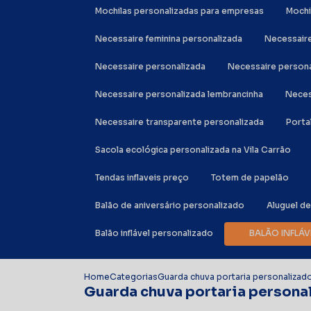
Mochilas personalizadas para empresas
Moch
Necessaire feminina personalizada
Necessair
Necessaire personalizada
Necessaire person
Necessaire personalizada lembrancinha
Nece
Necessaire transparente personalizada
Port
Sacola ecológica personalizada na Vila Carrão
Tendas inflaveis preço
Totem de papelão
Balão de aniversário personalizado
Aluguel d
Balão inflável personalizado
BALÃO INFL
Home
Categorias
Guarda chuva portaria personalizad
Guarda chuva portaria persona