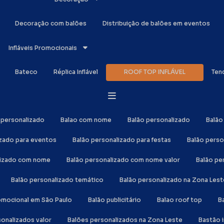
Decoração com balões
Distribuição de balões em eventos
Infláveis Promocionais
Bateco
Réplica Inflável
ROOF TOP INFLÁVEL
Ten
o personalizado
Balao com nome
Balão personalizado
Balã
izado para eventos
Balão personalizado para festas
Balão perso
alizado com nome
Balão personalizado com nome valor
Balão p
Balão personalizado temático
Balão personalizado na Zona Lest
romocional em São Paulo
Balão publicitário
Balao roof top
sonalizados valor
Balões personalizados na Zona Leste
Bastão 