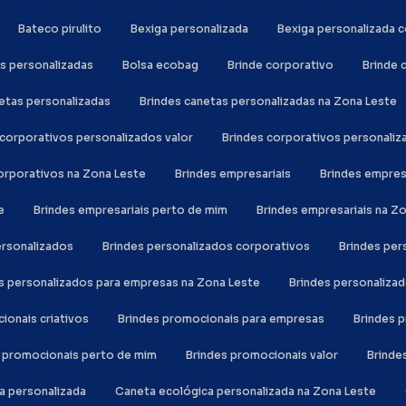
Bateco pirulito
Bexiga personalizada
Bexiga personalizada
as personalizadas
Bolsa ecobag
Brinde corporativo
Brinde
netas personalizadas
Brindes canetas personalizadas na Zona Leste
s corporativos personalizados valor
Brindes corporativos personali
corporativos na Zona Leste
Brindes empresariais
Brindes empre
e
Brindes empresariais perto de mim
Brindes empresariais na Z
personalizados
Brindes personalizados corporativos
Brindes pe
es personalizados para empresas na Zona Leste
Brindes personaliza
cionais criativos
Brindes promocionais para empresas
Brindes
s promocionais perto de mim
Brindes promocionais valor
Brind
ca personalizada
Caneta ecológica personalizada na Zona Leste