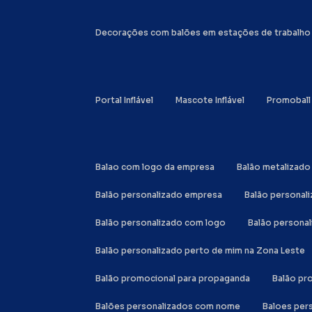
Decorações com balões em estações de trabalho
Portal Inflável
Mascote Inflável
Promoball
Balao com logo da empresa
Balão metalizad
Balão personalizado empresa
Balão personal
Balão personalizado com logo
Balão person
Balão personalizado perto de mim na Zona Leste
Balão promocional para propaganda
Balão p
Balões personalizados com nome
Baloes per