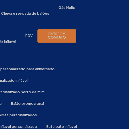
Gás Hélio
Chuva e revoada de balões
ENTRE EM
PDV
CONTATO
da Inflável
o personalizado para aniversário
nalizado inflável
ersonalizado perto de mim
e
Balão promocional
Balões personalizados
inflavel personalizado
Bate bate inflavel