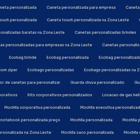
aneta personalizada
Caneta personalizada para empresa
Canet
touch personalizada
Caneta touch personalizada na Zona Leste
sonalizadas baratas na Zona Leste
Canetas personalizadas brindes
tas personalizadas para empresas na Zona Leste
Canetas personali
Ecobag brinde
Ecobag personalizada
Ecobag personalizad
com ziper
Ecobags personalizadas
Ecobags personalizadas na 
or de canetas para personalizar
Guarda chuva personalizado
G
rporativos
Kits corporativos personalizados
Locacao de gas hel
Mochila corporativa personalizada
Mochila executiva personaliza
la notebook personalizada preço
Mochila personalizada
Mochila
personalizada na Zona Leste
Mochila saco personalizada
Mochil