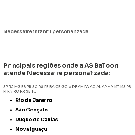
Necessaire infantil personalizada
Principais regiões onde a AS Balloon
atende Necessaire personalizada:
SP
RJ
MG
ES
PR
SC
RS
PE
BA
CE
GO e DF
AM
PA
AC
AL
AP
MA
MT
MS
PB
PI
RN
RO
RR
SE
TO
Rio de Janeiro
São Gonçalo
Duque de Caxias
Nova Iguaçu