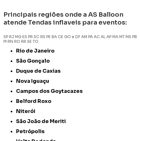
Principais regiões onde a AS Balloon
atende Tendas inflaveis para eventos:
SP
RJ
MG
ES
PR
SC
RS
PE
BA
CE
GO e DF
AM
PA
AC
AL
AP
MA
MT
MS
PB
PI
RN
RO
RR
SE
TO
Rio de Janeiro
São Gonçalo
Duque de Caxias
Nova Iguaçu
Campos dos Goytacazes
Belford Roxo
Niterói
São João de Meriti
Petrópolis