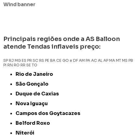
Wind banner
Principais regiões onde a AS Balloon
atende Tendas inflaveis preço:
SP
RJ
MG
ES
PR
SC
RS
PE
BA
CE
GO e DF
AM
PA
AC
AL
AP
MA
MT
MS
PB
PI
RN
RO
RR
SE
TO
Rio de Janeiro
São Gonçalo
Duque de Caxias
Nova Iguaçu
Campos dos Goytacazes
Belford Roxo
Niterói