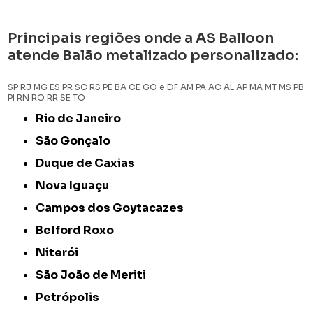
Principais regiões onde a AS Balloon
atende Balão metalizado personalizado:
SP
RJ
MG
ES
PR
SC
RS
PE
BA
CE
GO e DF
AM
PA
AC
AL
AP
MA
MT
MS
PB
PI
RN
RO
RR
SE
TO
Rio de Janeiro
São Gonçalo
Duque de Caxias
Nova Iguaçu
Campos dos Goytacazes
Belford Roxo
Niterói
São João de Meriti
Petrópolis