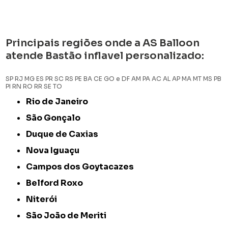
Principais regiões onde a AS Balloon
atende Bastão inflavel personalizado:
SP
RJ
MG
ES
PR
SC
RS
PE
BA
CE
GO e DF
AM
PA
AC
AL
AP
MA
MT
MS
PB
PI
RN
RO
RR
SE
TO
Rio de Janeiro
São Gonçalo
Duque de Caxias
Nova Iguaçu
Campos dos Goytacazes
Belford Roxo
Niterói
São João de Meriti