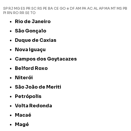
SP
RJ
MG
ES
PR
SC
RS
PE
BA
CE
GO e DF
AM
PA
AC
AL
AP
MA
MT
MS
PB
PI
RN
RO
RR
SE
TO
Rio de Janeiro
São Gonçalo
Duque de Caxias
Nova Iguaçu
Campos dos Goytacazes
Belford Roxo
Niterói
São João de Meriti
Petrópolis
Volta Redonda
Macaé
Magé