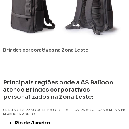
Brindes corporativos na Zona Leste
Principais regiões onde a AS Balloon
atende Brindes corporativos
personalizados na Zona Leste:
SP
RJ
MG
ES
PR
SC
RS
PE
BA
CE
GO e DF
AM
PA
AC
AL
AP
MA
MT
MS
PB
PI
RN
RO
RR
SE
TO
Rio de Janeiro